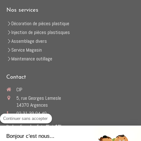
Nos services
Décoration de pièces plastique
Injection de pièces plastisques
Assemblage divers
Service Magasin
Maintenance outillage
Contact
CIP
5, rue Georges Lemesle
14370
Argences
02 31 39 04 40
Continuer sans accepter
Du
Lundi
au
Jeudi
de
9h
à
19h
Le
Vendredi
de
9h
à
18h
Bonjour c'est nous...