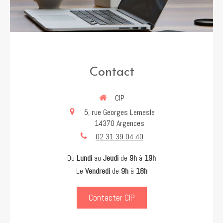
Contact
CIP
5, rue Georges Lemesle
14370
Argences
02 31 39 04 40
Du
Lundi
au
Jeudi
de
9h
à
19h
Le
Vendredi
de
9h
à
18h
Contacter CIP