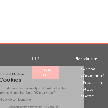
CIP
Plan du site
Continuer sans accepter
A propos
Contacter
Bonjour c'est nous...
CIP
Service qualité
Les Cookies
Présentation
Notre rôle est de contribuer à l'analyse du trafic et au bon
Atouts
fonctionnement de ce site. C'est OK pour vous ?
Contact
Lire la politique de confidentialité
Consentements certifiés par